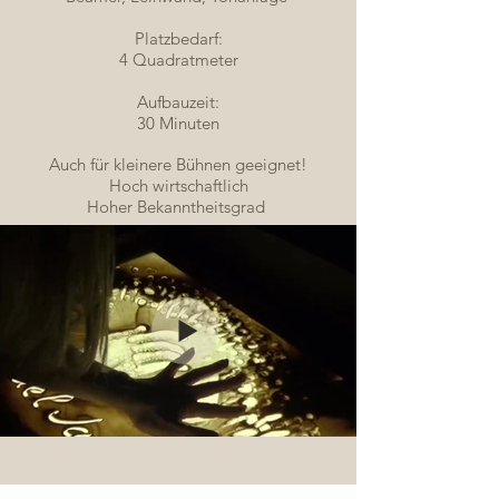
Platzbedarf:
4 Quadratmeter
Aufbauzeit:
30 Minuten
Auch für kleinere Bühnen geeignet!
Hoch wirtschaftlich
Hoher Bekanntheitsgrad