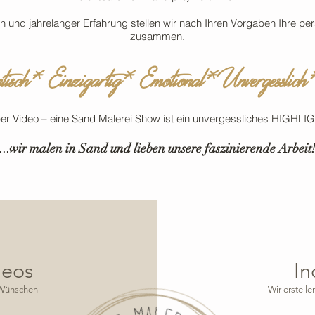
n und jahrelanger Erfahrung stellen wir nach Ihren Vorgaben Ihre p
zusammen
.
isch* Einzigartig* Emotional* Unvergesslich
r per Video – eine Sand Malerei Show ist ein unvergessliches HIGHL
wir malen in Sand
und lieben unsere faszinierende Arbeit
…
deos
In
n Wünschen
Wir erstell