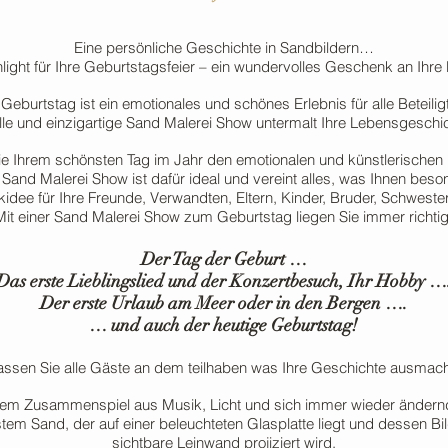
Eine persönliche Geschichte in Sandbildern…
light für Ihre Geburtstagsfeier – ein wundervolles Geschenk an Ihre 
 Geburtstag ist ein emotionales und schönes Erlebnis für alle Beteilig
lle und einzigartige Sand Malerei Show untermalt Ihre Lebensgeschich
Sie Ihrem schönsten Tag im Jahr den emotionalen und künstlerischen
 Sand Malerei Show ist dafür ideal und vereint alles, was Ihnen beson
dee für Ihre Freunde, Verwandten, Eltern, Kinder, Bruder, Schwester
Mit einer Sand Malerei Show zum Geburtstag liegen Sie immer richtig
Der Tag der Geburt …
Das erste Lieblingslied und der Konzertbesuch, Ihr Hobby …
Der erste Urlaub am Meer oder in den Bergen ….
… und auch der heutige Geburtstag!
assen Sie alle Gäste an dem teilhaben was Ihre Geschichte ausmach
dem Zusammenspiel aus Musik, Licht und sich immer wieder ändernd
nstem Sand, der auf einer beleuchteten Glasplatte liegt und dessen Bi
sichtbare Leinwand projiziert wird.